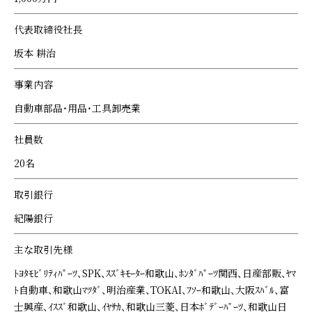
代表取締役社長
坂本 耕治
事業内容
自動車部品・用品・工具卸売業
社員数
20名
取引銀行
紀陽銀行
主な取引先様
ﾄﾖﾀﾓﾋﾞﾘﾃｨﾊﾟｰﾂ、SPK、ｽｽﾞｷﾓｰﾀｰ和歌山、ﾎﾝﾀﾞﾊﾟｰﾂ関西、日産部販、ﾔﾏ
ﾄ自動車、和歌山ﾏﾂﾀﾞ、明治産業、TOKAI、ﾌｿｰ和歌山、大阪ｽﾊﾞﾙ、富
士興産、ｲｽｽﾞ和歌山、ｲﾔｻｶ、和歌山三菱、日本ﾎﾞﾃﾞｰﾊﾟｰﾂ、和歌山日